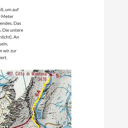
ß, um auf
0 Meter
nendes. Das
. Die untere
licht). An
ein,
n wir zur
ert.