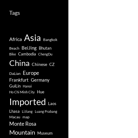
Tags
Asia
Africa
Bangkok
BeiJing
Bhutan
Beach
Cambodia
Bike
ChengDu
China
Chinese
CZ
Europe
DaLian
Frankfurt
Germany
GuiLin
Hanoi
Hue
Ho Chi Minh City
Imported
Laos
Lhasa
LiJiang
Luang Prabang
Macau
map
Monte Rosa
Mountain
Museum