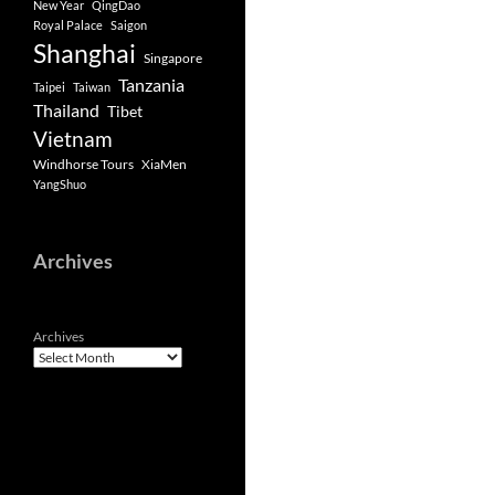
New Year
QingDao
Royal Palace
Saigon
Shanghai
Singapore
Tanzania
Taipei
Taiwan
Thailand
Tibet
Vietnam
Windhorse Tours
XiaMen
YangShuo
Archives
Archives