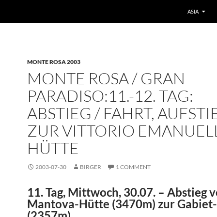
ASIA
MONTE ROSA 2003
MONTE ROSA / GRAN
PARADISO:11.-12. TAG:
ABSTIEG / FAHRT, AUFSTI
ZUR VITTORIO EMANUEL
HÜTTE
2003-07-30
BIRGER
1 COMMENT
11. Tag, Mittwoch, 30.07. – Abstieg 
Mantova-Hütte (3470m) zur Gabiet
(2357m)