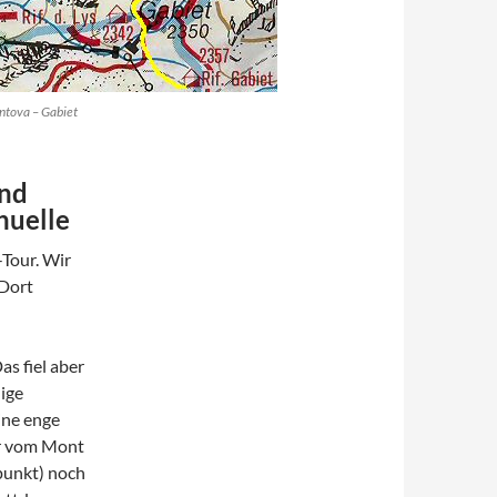
ntova – Gabiet
und
nuelle
-Tour. Wir
 Dort
as fiel aber
ige
ine enge
er vom Mont
punkt) noch