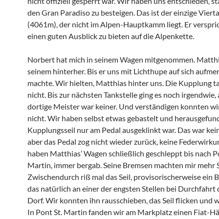
nicht offiziell gesperrt war. Wir haben uns entschieden, s
den Gran Paradiso zu besteigen. Das ist der einzige Vier
(4061m), der nicht im Alpen-Hauptkamm liegt. Er verspric
einen guten Ausblick zu bieten auf die Alpenkette.
Norbert hat mich in seinem Wagen mitgenommen. Matthia
seinem hinterher. Bis er uns mit Lichthupe auf sich aufm
machte. Wir hielten, Matthias hinter uns. Die Kupplung ta
nicht. Bis zur nächsten Tankstelle ging es noch irgendwie,
dortige Meister war keiner. Und verständigen konnten wi
nicht. Wir haben selbst etwas gebastelt und herausgefun
Kupplungsseil nur am Pedal ausgeklinkt war. Das war kei
aber das Pedal zog nicht wieder zurück, keine Federwirku
haben Matthias’ Wagen schließlich geschleppt bis nach Po
Martin, immer bergab. Seine Bremsen machten mir mehr
Zwischendurch riß mal das Seil, provisorischerweise ein B
das natürlich an einer der engsten Stellen bei Durchfahrt 
Dorf. Wir konnten ihn rausschieben, das Seil flicken und 
In Pont St. Martin fanden wir am Markplatz einen Fiat-Hä