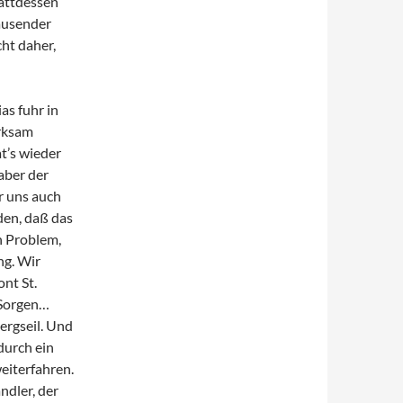
tattdessen
tausender
ht daher,
s fuhr in
erksam
t’s wieder
 aber der
r uns auch
den, daß das
n Problem,
ng. Wir
nt St.
 Sorgen…
ergseil. Und
durch ein
weiterfahren.
ndler, der