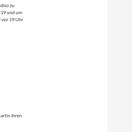
diso zu
m 19 und um
 vor 19 Uhr
artin ihren