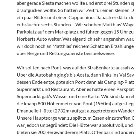
aber gerade Siesta machen wollte und erst drei Stunden s
draufgucken wollte. So hatten wir Zeit für einen kleinen
ein paar Bilder und einen Cappuchino. Danach erklärte de
er bräuchte sechs Stunden… Wir schoben Matthias’ Wage
Parkplatz auf dem Markplatz und fuhren gegen 15 Uhr zu 
Norberts Auto weiter. Was eigentlich sehr angenehm war
wir doch noch an Matthias’ reichem Schatz an Erzählunge
über Berge und Rettungsdienste beispielsweise.
Wir sollten nach Pont, was auf der Straßenkarte aussah wi
Über die Autobahn ging’s bis Aosta, dann links ins Val Sa
dessen Ende entpuppte sich Pont dann als Camping-Platz
Supermarkt und Restaurant. Aber es hatte einen Parkplat
Supermarkt gab’s Wasser und eine Karte. Wir sind dann 
die knapp 800 Höhenmeter von Pont (1960m) aufgestieg
Emanuelle-Hütte (2732m) auf gut ausgetretenen Wande
Unsere Hauptsorge war, zu spät zum Essen einzutreffen. 
war jedoch unbegründet: Die Hütte war absolut voll, und
bieten sie 200 Bergwanderern Platz. Offenbar sind ander