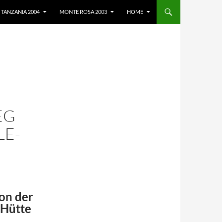
TANZANIA 2004
MONTE ROSA 2003
HOME
EG
LE-
von der
-Hütte