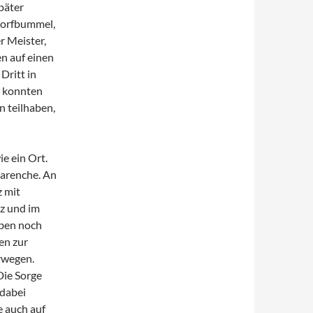
päter
 Dorfbummel,
r Meister,
n auf einen
Dritt in
, konnten
n teilhaben,
e ein Ort.
varenche. An
 mit
z und im
eben noch
en zur
rwegen.
Die Sorge
 dabei
e auch auf