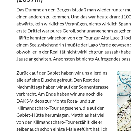
Das Dumme an den Bergen ist, daß man wieder runter mu
einen anderen zu kommen. Und das war heute dran: 110
abwärts, kein wirkliches Vergnügen, nichts wirklich Span
erste Drittel war pures Geröll, sehr unangenehm zu gehen
Hälfte kannten wir schon von der Tour zur Alta Luce (Hoch
einem See zwischendrin (müßte der Lago Verde gewesen s
obwohl er in der Realität nicht wirklich grün aussah) habe
Jause angehalten. Ansonsten ist nichts Aufregendes passi
Zurück auf der Gabiet haben wir uns allerdins
alle auf eine Dusche gefreut. Den Rest des
Nachmittags haben wir auf der Sonnenterasse
verbracht. Am Ende haben wir uns noch die
DAKS-Videos zur Monte Rosa- und zur
Kilimandscharo-Tour angesehen, die auf der
Gabiet-Hütte herumlagen. Matthias hat viel
von der Kilimandscharo-Tour erzählt, die er
selber auch schon einige Male geführt hat. Ich