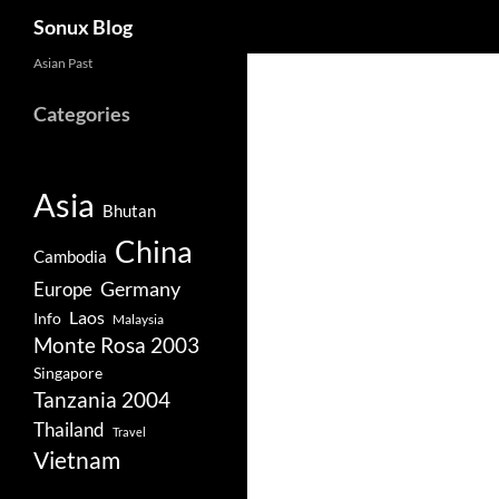
Search
Sonux Blog
Skip
Asian Past
to
Categories
content
Asia
Bhutan
China
Cambodia
Germany
Europe
Laos
Info
Malaysia
Monte Rosa 2003
Singapore
Tanzania 2004
Thailand
Travel
Vietnam