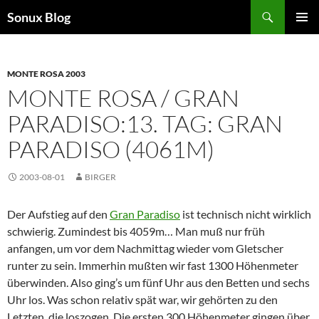
Skip
Search
Sonux Blog
to
PRIMAR
content
MENU
MONTE ROSA 2003
MONTE ROSA / GRAN
PARADISO:13. TAG: GRAN
PARADISO (4061M)
2003-08-01
BIRGER
Der Aufstieg auf den
Gran Paradiso
ist technisch nicht wirklich
schwierig. Zumindest bis 4059m… Man muß nur früh
anfangen, um vor dem Nachmittag wieder vom Gletscher
runter zu sein. Immerhin mußten wir fast 1300 Höhenmeter
überwinden. Also ging’s um fünf Uhr aus den Betten und sechs
Uhr los. Was schon relativ spät war, wir gehörten zu den
Letzten, die loszogen. Die ersten 300 Höhenmeter gingen über