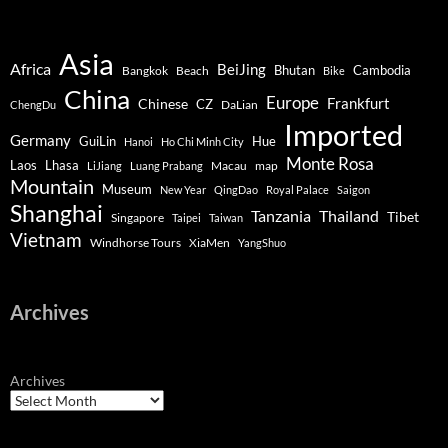
Asia
Africa
BeiJing
Bhutan
Bangkok
Beach
Cambodia
Bike
China
Europe
Chinese
Frankfurt
CZ
DaLian
ChengDu
Imported
Germany
GuiLin
Hue
Hanoi
Ho Chi Minh City
Monte Rosa
Lhasa
Laos
Macau
map
LiJiang
Luang Prabang
Mountain
Museum
New Year
QingDao
Royal Palace
Saigon
Shanghai
Tanzania
Thailand
Tibet
Singapore
Taipei
Taiwan
Vietnam
Windhorse Tours
XiaMen
YangShuo
Archives
Archives