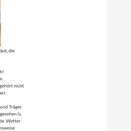
äck, die
h!
im
gehört nicht
ri.
und Träger.
 gesehen (s.
rde. Wetter
chsweise