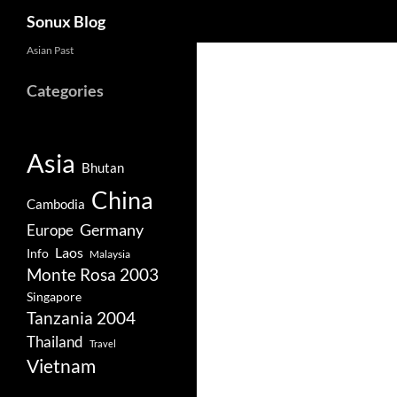
Search
Sonux Blog
Skip
Asian Past
to
Categories
content
Asia
Bhutan
China
Cambodia
Germany
Europe
Laos
Info
Malaysia
Monte Rosa 2003
Singapore
Tanzania 2004
Thailand
Travel
Vietnam