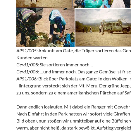
APS1/005:
Ankunft am Gate, die Träger sortieren das Gep
Kunden warten.
Gerd1/005:
Sie sortieren immer noch…
Gerd1/006:
…und immer noch. Das ganze Gemüse ist frisc
APS1/006:
Blick über Parkplatz am Gate: In den Wolken 
Hintergrund versteckt sich der Mt. Meru. Der grüne Jeep 
zu uns, sondern zu einem amerikanischen Pärchen auf Safa
Dann endlich loslaufen. Mit dabei ein Ranger mit Gewehr 
Nach Einfahrt in den Park hatten wir sofort viele Giraffen
Bild oben), nun stoßen wir unmittelbar auf eine Büffelhe
warm, aber nicht heiß, da stark bewölkt. Aufstieg verglei