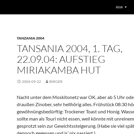
ASIA
TANZANIA 2004
TANSANIA 2004, 1. TAG,
22.09.04: AUFSTIEG
MIRIAKAMBA HUT
2004-09-22
BIRGER
Nacht unter dem Moskitonetz war OK, aber ab 5 Uhr ode
draußen Zinober, sehr hellhörig alles. Frühstück 08:30 hö
gewöhnüngsbedürftig: Trockener Toast und Honig. Was
sollte man als Touri nicht essen, weil könnte mit unreine
gesprotzt sein zur Gewichtssteigerung. (Habe sie viel spä
dennoch gegessen und is’ nix passiert.)