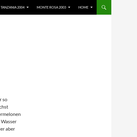
TANZANIA 2004
MONTE ROSA 2003
HOME
r so
chst
sermelonen
m Wasser
ter aber