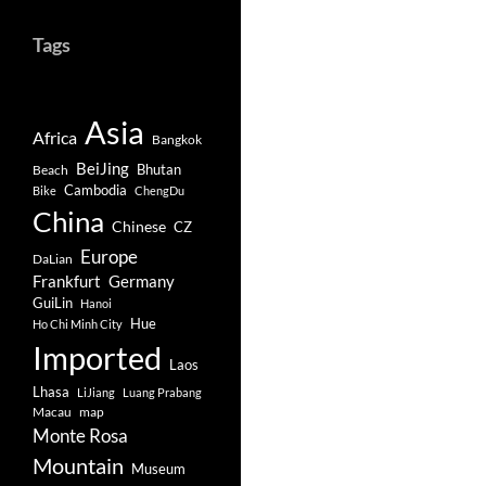
Tags
Asia
Africa
Bangkok
BeiJing
Bhutan
Beach
Cambodia
Bike
ChengDu
China
Chinese
CZ
Europe
DaLian
Frankfurt
Germany
GuiLin
Hanoi
Hue
Ho Chi Minh City
Imported
Laos
Lhasa
LiJiang
Luang Prabang
Macau
map
Monte Rosa
Mountain
Museum