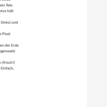
ein Tele-
otos hält
(links) und
e Pixel
en der Erde
Regenwald.
 (frisch!)
Einfach,