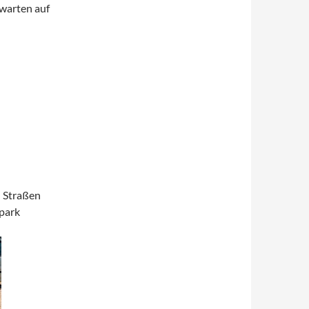
 warten auf
n Straßen
lpark