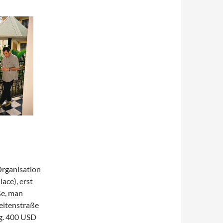
Organisation
ace), erst
ße, man
eitenstraße
ig. 400 USD