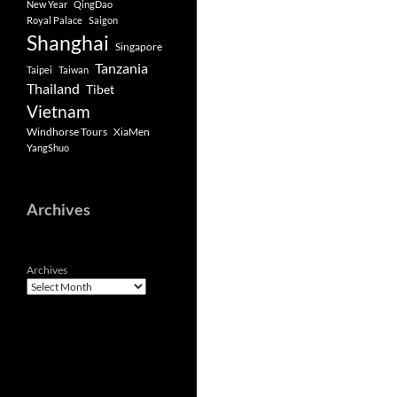
New Year
QingDao
Royal Palace
Saigon
Shanghai
Singapore
Tanzania
Taipei
Taiwan
Thailand
Tibet
Vietnam
Windhorse Tours
XiaMen
YangShuo
Archives
Archives