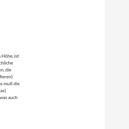
 Höhe, ist
chliche
n, die
fieren)
as muß die
ias)
 was auch